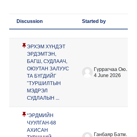
Discussion
Started by
Status
List of discussions. Showing 70 of 
ЭРХЭМ ХҮНДЭТ
ЭРДЭМТЭН,
БАГШ, СУДЛААЧ,
ОЮУТАН ЗАЛУУС
Гүррагчаа Оюунбилэг
4 June 2026
ТА БҮГДИЙГ
"ТУРШИЛТЫН
МЭДРЭЛ
СУДЛАЛЫН ...
“ЭРДМИЙН
ЧУУЛГАН-68
АХИСАН
Ганбаяр Батмөнх