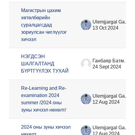
Магистрын цахим
хөтөлбөрийн
Ulemjjargal Ganzorig
суралцагсдад
13 Oct 2024
зориулсан чиглүүлэг
хичээл
НЭГДСЭН
Ганбаяр Батмөнх
ШАЛГАЛТАНД
24 Sept 2024
БҮРТГҮҮЛЭХ ТУХАЙ
Re-Learning and Re-
examination 2024
Ulemjjargal Ganzorig
12 Aug 2024
summer /2024 оны
зуны хичээл нөхөлт/
2024 оны зуны хичээл
Ulemjjargal Ganzorig
12 Aug 2024
нөхөлт