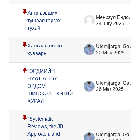
Анги дэвших
Мөнхзул Ёндонжамц
тушаал гаргах
24 July 2025
тухай:
Хамгаалалтын
Ulemjjargal Ganzorig
20 May 2025
хуваарь
"ЭРДМИЙН
ЧУУЛГАН 67"
Ulemjjargal Ganzorig
ЭРДЭМ
26 Mar 2025
ШИНЖИЛГЭЭНИЙ
ХУРАЛ
"Systematic
Reviews, the JBI
Approach, and
Ulemjjargal Ganzorig