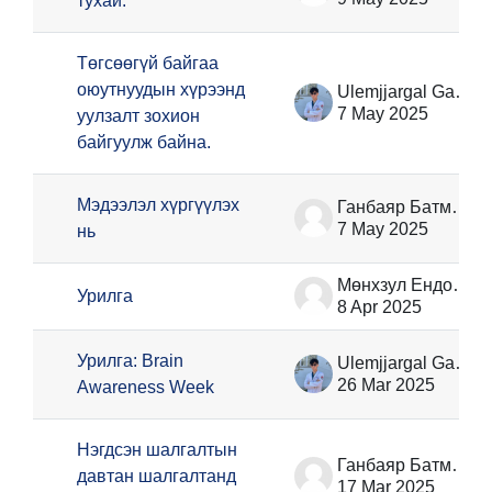
тухай:
Төгсөөгүй байгаа
оюутнуудын хүрээнд
Ulemjjargal Ganzorig
7 May 2025
уулзалт зохион
байгуулж байна.
Мэдээлэл хүргүүлэх
Ганбаяр Батмөнх
7 May 2025
нь
Мөнхзул Ёндонжамц
Урилга
8 Apr 2025
Урилга: Brain
Ulemjjargal Ganzorig
26 Mar 2025
Awareness Week
Нэгдсэн шалгалтын
Ганбаяр Батмөнх
давтан шалгалтанд
17 Mar 2025