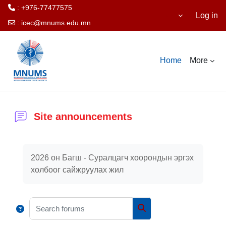
: +976-77477575
Log in
:
icec@mnums.edu.mn
Skip to main content
Home
More
Site announcements
Completion requirements
2026 он Багш - Суралцагч хоорондын эргэх
холбоог сайжруулах жил
Search forums
Search forums