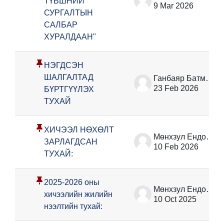
ТҮВШНИЙ
9 Mar 2026
СУРГАЛТЫН
САЛБАР
ХУРАЛДААН"
НЭГДСЭН
ШАЛГАЛТАД
Ганбаяр Батмөнх
23 Feb 2026
БҮРТГҮҮЛЭХ
ТУХАЙ
ХИЧЭЭЛ НӨХӨЛТ
Мөнхзул Ёндонжамц
ЗАРЛАГДСАН
10 Feb 2026
ТУХАЙ:
2025-2026 оны
Мөнхзул Ёндонжамц
хичээлийн жилийн
10 Oct 2025
нээлтийн тухай: