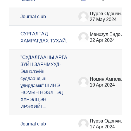
Пүрэв Одончимэг
Journal club
27 May 2024
СУРГАЛТАД
Мөнхзул Ёндонжамц
22 Apr 2024
ХАМРАГДАХ ТУХАЙ:
"СУДАЛГААНЫ АРГА
ЗҮЙН ЗАРЧМУУД-
Эмнэлзүйн
судлаачдын
Номин Амгалан
19 Apr 2024
удирдамж" ШИНЭ
НОМЫН НЭЭЛТЭД
ХҮРЭЛЦЭН
ИРЭХИЙГ...
Пүрэв Одончимэг
Journal club
17 Apr 2024