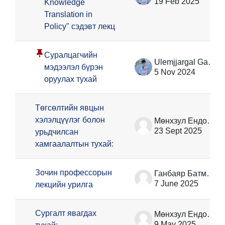
19 Feb 2025
Knowledge
Translation in
Policy" сэдэвт лекц
Суралцагчийн
Ulemjjargal Ganzorig
мэдээлэл бүрэн
5 Nov 2024
оруулах тухай
Төгсөлтийн явцын
хэлэлцүүлэг болон
Мөнхзул Ёндонжамц
23 Sept 2025
урьдчилсан
хамгаалалтын тухай:
Зочин профессорын
Ганбаяр Батмөнх
7 June 2025
лекцийн урилга
Сургалт явагдах
Мөнхзул Ёндонжамц
9 May 2025