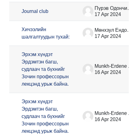
Пүрэв Одончимэг
Journal club
17 Apr 2024
Хичээлийн
Мөнхзул Ёндонжамц
17 Apr 2024
шалгалтуудын тухай:
Эрхэм хүндэт
Эрдэмтэн багш,
Munkh-Erdene Ariunbold
судлаач та бүхнийг
16 Apr 2024
Зочин профессорын
лекцэнд урьж байна.
Эрхэм хүндэт
Эрдэмтэн багш,
Munkh-Erdene Ariunbold
судлаач та бүхнийг
16 Apr 2024
Зочин профессорын
лекцэнд урьж байна.