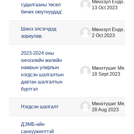
Мөнхзул Ёндонжамц
судалгааны төсөл
13 Oct 2023
бичих оюутнуудад:
Шинэ элсэгчдэд
Мөнхзул Ёндонжамц
2 Oct 2023
зориулав.
2023-2024 оны
хичээлийн жилийн
намрын улирлын
Мөнхтүшиг Мягмансүрэн
18 Sept 2023
нэгдсэн шалгалтын
давтан шалгалтын
бүртгэл
Мөнхтүшиг Мягмансүрэн
Нэгдсэн шалгалт
28 Aug 2023
ДЭМБ-ийн
санхүүжилттэй