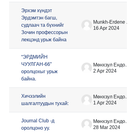
Эрхэм хүндэт
Эрдэмтэн багш,
Munkh-Erdene Ariunbold
судлаач та бүхнийг
16 Apr 2024
Зочин профессорын
лекцэнд урьж байна
“ЭРДМИЙН
ЧУУЛГАН-66”
Мөнхзул Ёндонжамц
2 Apr 2024
оролцохыг урьж
байна.
Хичээлийн
Мөнхзул Ёндонжамц
1 Apr 2024
шалгалтуудын тухай:
Journal Club -д
Мөнхзул Ёндонжамц
28 Mar 2024
оролцоно уу.