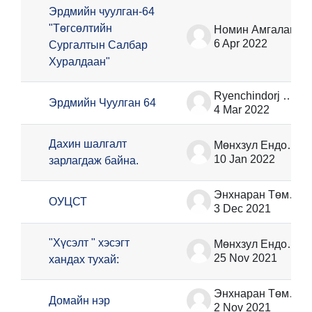
Эрдмийн чуулган-64
"Төгсөлтийн
Номин Амгалан
6 Apr 2022
Сургалтын Салбар
Хуралдаан"
Ryenchindorj Erkhembayar
Эрдмийн Чуулган 64
4 Mar 2022
Дахин шалгалт
Мөнхзул Ёндонжамц
10 Jan 2022
зарлагдаж байна.
Энхнаран Төмөрбаатар
ОУЦСТ
3 Dec 2021
"Хүсэлт " хэсэгт
Мөнхзул Ёндонжамц
25 Nov 2021
хандах тухай:
Энхнаран Төмөрбаатар
Домайн нэр
2 Nov 2021