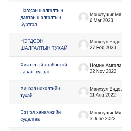
Нэгдсэн шалгалтын
Мөнхтүшиг Мягмансүрэн
давтан шалгалтын
6 Mar 2023
бүртгэл
НЭГДСЭН
Мөнхзул Ёндонжамц
27 Feb 2023
ШАЛГАЛТЫН ТУХАЙ
Хичээлтэй холбоотой
Номин Амгалан
22 Nov 2022
санал, хүсэлт
Хичээл нөхөлтийн
Мөнхзул Ёндонжамц
11 Aug 2022
тухай:
Сэтгэл ханамжийн
Мөнхтүшиг Мягмансүрэн
3 June 2022
судалгаа