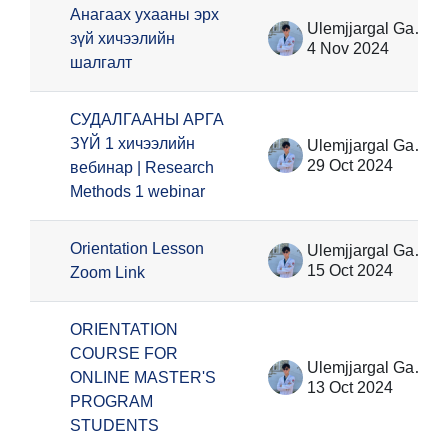
Анагаах ухааны эрх
Ulemjjargal Ganzorig
зүй хичээлийн
4 Nov 2024
шалгалт
СУДАЛГААНЫ АРГА
ЗҮЙ 1 хичээлийн
Ulemjjargal Ganzorig
29 Oct 2024
вебинар | Research
Methods 1 webinar
Orientation Lesson
Ulemjjargal Ganzorig
15 Oct 2024
Zoom Link
ORIENTATION
COURSE FOR
Ulemjjargal Ganzorig
ONLINE MASTER'S
13 Oct 2024
PROGRAM
STUDENTS