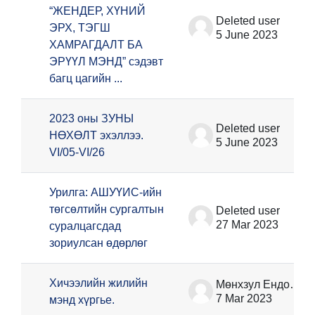
“ЖЕНДЕР, ХҮНИЙ
Deleted user
ЭРХ, ТЭГШ
5 June 2023
ХАМРАГДАЛТ БА
ЭРҮҮЛ МЭНД” сэдэвт
багц цагийн ...
2023 оны ЗУНЫ
Deleted user
НӨХӨЛТ эхэллээ.
5 June 2023
VI/05-VI/26
Урилга: АШУҮИС-ийн
төгсөлтийн сургалтын
Deleted user
27 Mar 2023
суралцагсдад
зориулсан өдөрлөг
Хичээлийн жилийн
Мөнхзул Ёндонжамц
7 Mar 2023
мэнд хүргье.