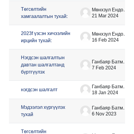
Төгсөлтийн
Мөнхзул Ёндонжамц
21 Mar 2024
хамгаалалтын тухай:
2023f үзсэн хичээлийн
Мөнхзул Ёндонжамц
16 Feb 2024
ирцийн тухай:
Нэгдсэн шалгалтын
Ганбаяр Батмөнх
давтан шалгалтанд
7 Feb 2024
бүртгүүлэх
Ганбаяр Батмөнх
нэгдсэн шалгалт
18 Jan 2024
Мэдээлэл хүргүүлэх
Ганбаяр Батмөнх
6 Nov 2023
тухай
Төгсөлтийн