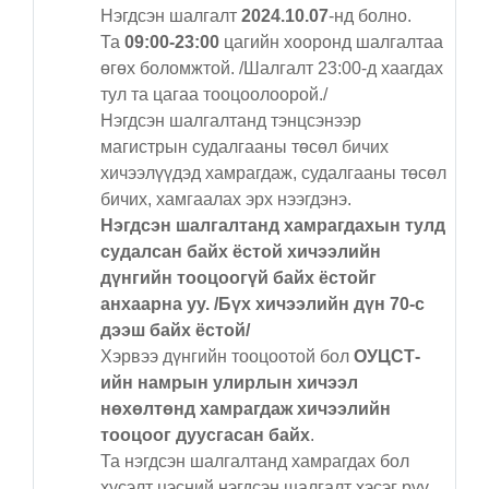
Нэгдсэн шалгалт
2024.10.07
-нд болно.
Та
09:00-23:00
цагийн хооронд шалгалтаа
өгөх боломжтой. /Шалгалт 23:00-д хаагдах
тул та цагаа тооцоолоорой./
Нэгдсэн шалгалтанд тэнцсэнээр
магистрын судалгааны төсөл бичих
хичээлүүдэд хамрагдаж, судалгааны төсөл
бичих, хамгаалах эрх нээгдэнэ.
Нэгдсэн шалгалтанд хамрагдахын тулд
судалсан байх ёстой хичээлийн
дүнгийн тооцоогүй байх ёстойг
анхаарна уу. /Бүх хичээлийн дүн 70-с
дээш байх ёстой/
Хэрвээ дүнгийн тооцоотой бол
ОУЦСТ-
ийн намрын улирлын хичээл
нөхөлтөнд хамрагдаж хичээлийн
тооцоог дуусгасан байх
.
Та нэгдсэн шалгалтанд хамрагдах бол
хүсэлт цэсний нэгдсэн шалгалт хэсэг рүү