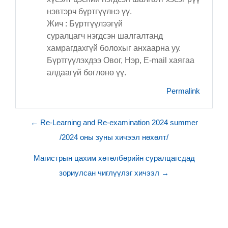
нэвтэрч бүртгүүлнэ үү.
Жич : Бүртгүүлээгүй
суралцагч нэгдсэн шалгалтанд
хамрагдахгүй болохыг анхаарна уу.
Бүртгүүлэхдээ Овог, Нэр, E-mail хаягаа
алдаагүй бөглөнө үү.
Permalink
← Re-Learning and Re-examination 2024 summer
/2024 оны зуны хичээл нөхөлт/
Магистрын цахим хөтөлбөрийн суралцагсдад
зориулсан чиглүүлэг хичээл →