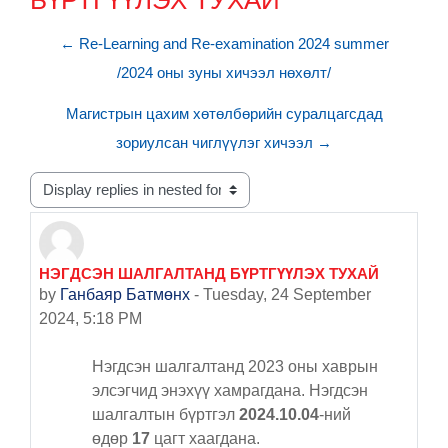
БҮРТГҮҮЛЭХ ТУХАЙ
← Re-Learning and Re-examination 2024 summer
/2024 оны зуны хичээл нөхөлт/
Магистрын цахим хөтөлбөрийн суралцагсдад
зориулсан чиглүүлэг хичээл →
Display mode
НЭГДСЭН ШАЛГАЛТАНД БҮРТГҮҮЛЭХ ТУХАЙ
Number of replies: 0
by
Ганбаяр Батмөнх
-
Tuesday, 24 September
2024, 5:18 PM
Нэгдсэн шалгалтанд
2023 оны хаврын
элсэгчид энэхүү хамрагдана. Нэгдсэн
шалгалтын бүртгэл
2024.10.04
-ний
өдөр
17
цагт хаагдана.