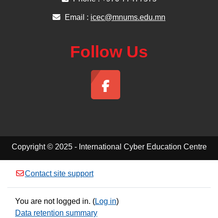
Email :
icec@mnums.edu.mn
Follow Us
Copyright © 2025 - International Cyber Education Centre
Contact site support
You are not logged in. (
Log in
)
Data retention summary