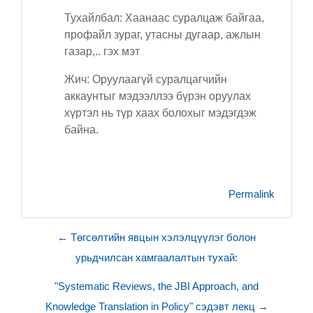
Тухайлбал: Хаанаас суралцаж байгаа,
профайл зураг, утасны дугаар, ажлын
газар,.. гэх мэт
Жич: Оруулаагүй суралцагчийн
аккаунтыг мэдээллээ бүрэн оруулах
хүртэл нь түр хаах болохыг мэдэгдэж
байна.
Permalink
← Төгсөлтийн явцын хэлэлцүүлэг болон
урьдчилсан хамгаалалтын тухай:
"Systematic Reviews, the JBI Approach, and
Knowledge Translation in Policy" сэдэвт лекц →