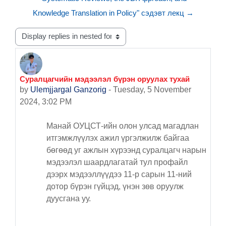
Knowledge Translation in Policy" сэдэвт лекц →
Display mode
Суралцагчийн мэдээлэл бүрэн оруулах тухай
Number of replies: 0
by
Ulemjjargal Ganzorig
-
Tuesday, 5 November
2024, 3:02 PM
Манай ОУЦСТ-ийн олон улсад магадлан
итгэмжлүүлэх ажил үргэлжилж байгаа
бөгөөд уг ажлын хүрээнд суралцагч нарын
мэдээлэл шаардлагатай тул профайл
дээрх мэдээллүүдээ 11-р сарын 11-ний
дотор бүрэн гүйцэд, үнэн зөв оруулж
дуусгана уу.