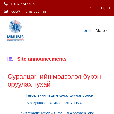
: +976-77477575
Log in
:
icec@mnums.edu.mn
Skip to main content
Home
More
Site announcements
Суралцагчийн мэдээлэл бүрэн
оруулах тухай
← Төгсөлтийн явцын хэлэлцүүлэг болон
урьдчилсан хамгаалалтын тухай:
"Systematic Reviews, the JBI Approach, and