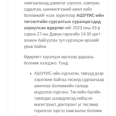
хамгаалахад дэмжлэг үзүүлэх, хамтран
судалгаа, шинжилгээний ажил хийх
боломжийг нээх зорилгоор
АШУҮИС-ийн
төгсөлтийн сургалтын суралцагсдад
зориулсан өдөрлөг-
ийг 2023 оны 03-р
сарын 27-ны Даваа гарагийн 14:30 цагт
зохион байгуулах тул хүрэлцэн ирэхийг
урьж байна.
Өдөрлөгт хүрэлцэн ирснээр дараахь
боломж нээгдэнэ. Үүнд:
АШУҮИС-ийн хүрээлэн, төвүүд дээр
хэрэгжиж байгаа төсөлд судлаачаар
ажиллах боломжийн талаар
мэдээлэл хүргэнэ. Төслийн багийн
тавигдах шаардлагад нийцсэн
магистрант, докторант уг төслөөр
горилсон зэргээ хамгаалах боломж