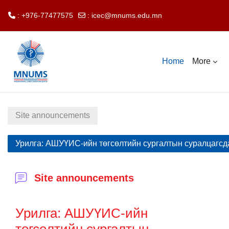
: +976-77477575
:
icec@mnums.edu.mn
Skip to main content
Home
More
Site announcements
Урилга: АШУҮИС-ийн төгсөлтийн сургалтын суралцагсд
Site announcements
Урилга: АШУҮИС-ийн