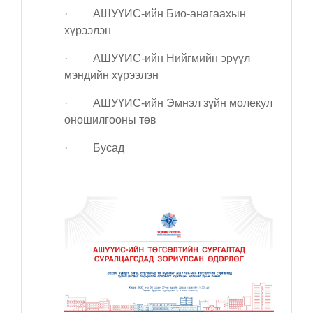
·
АШУҮИС-ийн Био-анагаахын
хүрээлэн
·
АШУҮИС-ийн Нийгмийн эрүүл
мэндийн хүрээлэн
·
АШУҮИС-ийн Эмнэл зүйн молекул
оношилгооны төв
·
Бусад