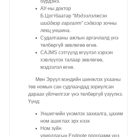
бүрдэнэ.
АУ-ны доктор
Б.Цогтбаатар “
Мэдээлэлжсэн
шийдвэр гаргалт”
сэдвээр
зочны
лекц уншина.
Судалгааны ажлын аргачлалд үнэ
төлбөргүй зөвлөгөө өгнө.
CAJMS cэтгүүлд өгүүлэл хэрхэн
хэвлүүлэх талаар зөвлөгөө,
мэдээлэл өгнө.
Мөн Эрүүл мэндийн шинжлэх ухааны
төв номын сан судлаачдад зориулсан
дараах үйлчилгээг үнэ төлбөргүй үзүүлнэ.
Үүнд:
Уншигчийн үнэмлэх захиалга, цахим
ном ашиглах эрх нээх
Ном зүйн
удирдлагын
Endnote
программ үнэ