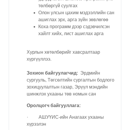
төлбөргүй суулгах
Олон улсын цахим мэдээллийн сан
ашиглах эрх, арга зүйн зөвлөгөө
Коха программ дээр сэдэвчилсэн
хайлт хийх, лист ашиглах арга
Хурлын хөтөлбөрийг хавсралтаар
хүргүүллээ.
Зохион байгуулагчид:
Эрдмийн
сургууль, Төгсөлтийн сургалтын бодлого
зохицуулалтын газар, Эрүүл мэндийн
шинжлэх ухааны төв номын сан
Оролцогч байгууллага:
·
АШУҮИС-ийн Анагаах ухааны
хүрээлэн