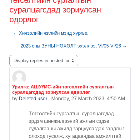
төгсөлтийн сургалтын
суралцагсдад зориулсан
өдөрлөг
← Хичээлийн жилийн мэнд хүргье.
2023 оны ЗУНЫ НӨХӨЛТ эхэллээ. VI/05-VI/26 →
Display mode
Урилга: АШУҮИС-ийн төгсөлтийн сургалтын
Number of replies: 0
суралцагсдад зориулсан өдөрлөг
by
Deleted user
-
Monday, 27 March 2023, 4:50 AM
Төгсөлтийн сургалтын суралцагсдад
эрдэм шинжилгээний ажлын сэдэв,
судалгааны ажилд зарцуулагдах зардлыг
олоход тусалж, хугацаандаа амжилттай