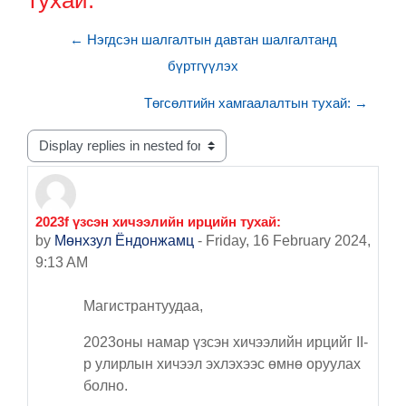
тухай:
← Нэгдсэн шалгалтын давтан шалгалтанд
бүртгүүлэх
Төгсөлтийн хамгаалалтын тухай: →
Display mode
2023f үзсэн хичээлийн ирцийн тухай:
Number of replies: 0
by
Мөнхзул Ёндонжамц
-
Friday, 16 February 2024,
9:13 AM
Магистрантуудаа,
2023оны намар үзсэн хичээлийн ирцийг II-
р улирлын хичээл эхлэхээс өмнө оруулах
болно.