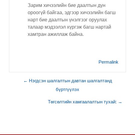
Зарим хичээлийн бие даалтын дүн
ороогүй байгаа, эдгээр хичээлийн багш
нарт бие даалтын үнэлгээг оруулах
талаар мэдээлэл хүргэж багш нартай
хамтран ажиллаж байна.
Permalink
← Нэгдсэн шалгалтын давтан шалгалтанд
бүртгүүлэх
Төгсөлтийн хамгаалалтын тухай: →