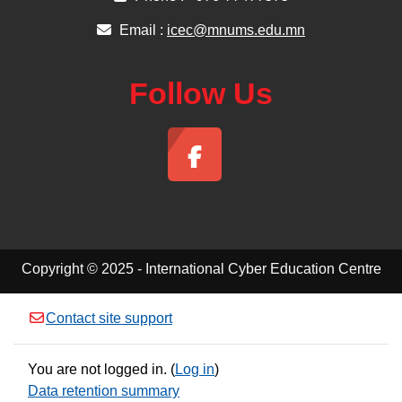
Email :
icec@mnums.edu.mn
Follow Us
Copyright © 2025 - International Cyber Education Centre
Contact site support
You are not logged in. (
Log in
)
Data retention summary