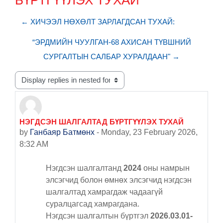
БҮРТГҮҮЛЭХ ТУХАЙ
← ХИЧЭЭЛ НӨХӨЛТ ЗАРЛАГДСАН ТУХАЙ:
“ЭРДМИЙН ЧУУЛГАН-68 АХИСАН ТҮВШНИЙ
СУРГАЛТЫН САЛБАР ХУРАЛДААН" →
Display mode
НЭГДСЭН ШАЛГАЛТАД БҮРТГҮҮЛЭХ ТУХАЙ
Number of replies: 0
by
Ганбаяр Батмөнх
-
Monday, 23 February 2026,
8:32 AM
Нэгдсэн шалгалтанд
2024
оны намрын
элсэгчид болон өмнөх элсэгчид нэгдсэн
шалгалтад хамрагдаж чадаагүй
суралцагсад хамрагдана.
Нэгдсэн шалгалтын бүртгэл
2026.03.01-