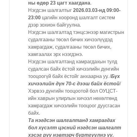
ны өдөр 23 цагт хаагдана
.
Нэгдсэн шалгалтыг
2026.03.03-нд 09:00-
23:00
цагийн хооронд шалгалт систем
дээр зохион байгуулна.
Нэгдсэн шалгалтад тэнцсэнээр магистрын
судалгааны төсөл бичих хичээлүүдэд
хамрагдаж, судалгааны төсөл бичих,
хамгаалах эрх нээгдэнэ.
Нэгдсэн шалгалтанд хамрагдахын тулд
судалсан байх ёстой хичээлийн дүнгийн
тооцоогүй байх ёстойг анхаарна уу. /
Бүх
хичээлийн дүн 70-с дээш байх ёстой
/
Хэрвээ дүнгийн тооцоотой бол ОУЦСТ-
ийн хаврын улирлын хичээл нөхөлтөнд
хамрагдаж хичээлийн тооцоог дуусгасан
байх.
Т
а нэгдсэн шалгалтанд хамрагдах
бол хүсэлт цэсний нэгдсэн шалгалт
хэсэг рүү нэвтэрч бүртгүүлнэ үү.