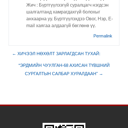
Жич : Бүртгүүлээгүй суралцагч нэгдсэн
шалгалтанд хамрагдахгүй болохыг
анхаарна уу. Бүртгүүлэхдээ Овог, Нэр, E-
mail хаягаа алдаагүй бөглөнө үү.
Permalink
← ХИЧЭЭЛ НӨХӨЛТ ЗАРЛАГДСАН ТУХАЙ:
“ЭРДМИЙН ЧУУЛГАН-68 АХИСАН ТҮВШНИЙ
СУРГАЛТЫН САЛБАР ХУРАЛДААН" →