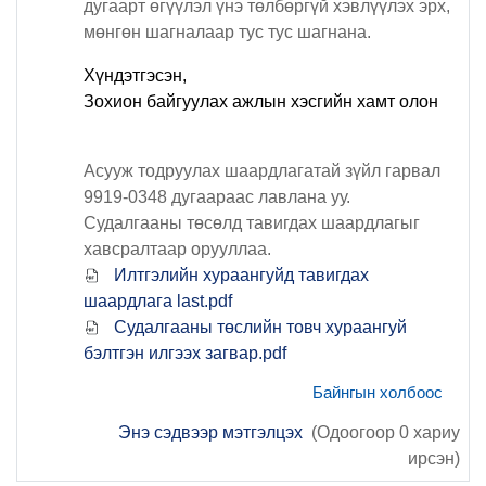
дугаарт өгүүлэл үнэ төлбөргүй хэвлүүлэх эрх,
мөнгөн шагналаар тус тус шагнана.
Хүндэтгэсэн,
Зохион байгуулах ажлын хэсгийн хамт олон
Асууж тодруулах шаардлагатай зүйл гарвал
9919-0348 дугаараас лавлана уу.
Судалгааны төсөлд тавигдах шаардлагыг
хавсралтаар орууллаа.
Илтгэлийн хураангуйд тавигдах
шаардлага last.pdf
Судалгааны төслийн товч хураангуй
бэлтгэн илгээх загвар.pdf
Байнгын холбоос
Энэ сэдвээр мэтгэлцэх
(Одоогоор 0 хариу
ирсэн)