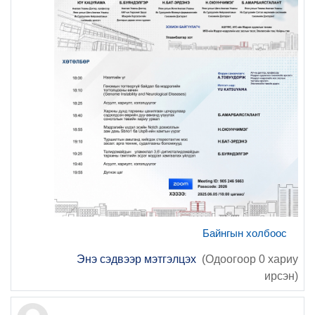
Байнгын холбоос
Энэ сэдвээр мэтгэлцэх
(Одоогоор 0 хариу
ирсэн)