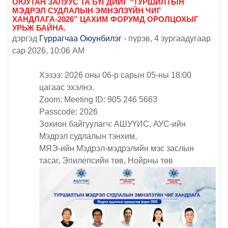
ОЮУТАН ЗАЛУУС ТА БҮГДИЙГ "ТУРШИЛТЫН
МЭДРЭЛ СУДЛАЛЫН ЭМНЭЛЗҮЙН ЧИГ
ХАНДЛАГА-2026” ЦАХИМ ФОРУМД ОРОЛЦОХЫГ
УРЬЖ БАЙНА.
дэргэд
Гүррагчаа Оюунбилэг
-
пүрэв, 4 зургаадугаар
сар 2026, 10:06 AM
Хэзээ: 2026 оны 06-р сарын 05-ны 18:00
цагаас эхэлнэ.
Zoom: Meeting ID: 905 246 5663
Passcode: 2026
Зохион байгуулагч: АШУҮИС, АУС-ийн
Мэдрэл судлалын тэнхим,
МЯЭ-ийн Мэдрэл-мэдрэлийн мэс заслын
тасаг, Эпилепсийн төв, Нойрны төв