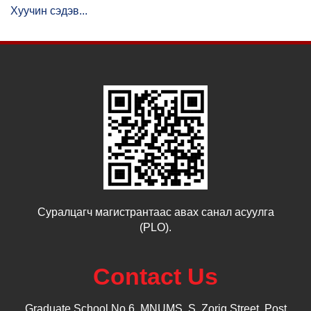
Хуучин сэдэв...
Суралцагч магистрантаас авах санал асуулга
(PLO).
Contact Us
Graduate School No.6, MNUMS, S. Zorig Street, Post