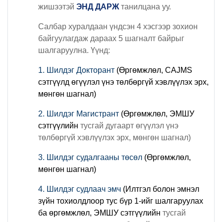
жишээтэй
ЭНД ДАРЖ
танилцана уу.
Салбар хуралдаан үндсэн 4 хэсгээр зохион
байгуулагдаж дараах 5 шагналт байрыг
шалгаруулна. Үүнд:
1. Шилдэг Докторант
(Өргөмжлөл, CAJMS
сэтгүүлд өгүүлэл үнэ төлбөргүй хэвлүүлэх эрх,
мөнгөн шагнал)
2. Шилдэг Магистрант
(Өргөмжлөл, ЭМШУ
сэтгүүлийн
тусгай дугаарт өгүүлэл үнэ
төлбөргүй хэвлүүлэх эрх, мөнгөн шагнал)
3. Шилдэг судалгааны төсөл
(Өргөмжлөл,
мөнгөн шагнал)
4. Шилдэг судлаач эмч
(Илтгэл болон эмнэл
зүйн тохиолдлоор тус бүр 1-ийг шалгаруулах
ба
өргөмжлөл, ЭМШУ сэтгүүлийн
тусгай