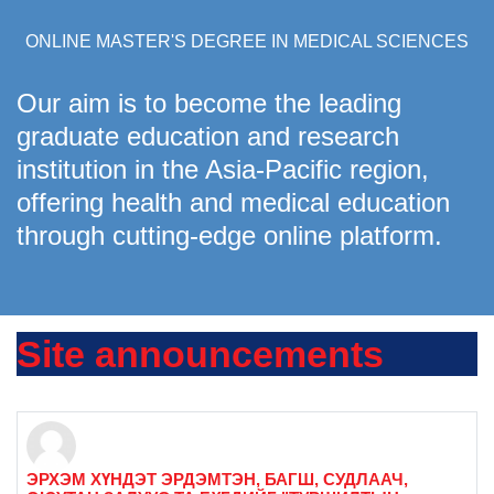
ONLINE MASTER'S DEGREE IN MEDICAL SCIENCES
Our aim is to become the leading
graduate education and research
institution in the Asia-Pacific region,
offering health and medical education
through cutting-edge online platform.
Site announcements
ЭРХЭМ ХҮНДЭТ ЭРДЭМТЭН, БАГШ, СУДЛААЧ,