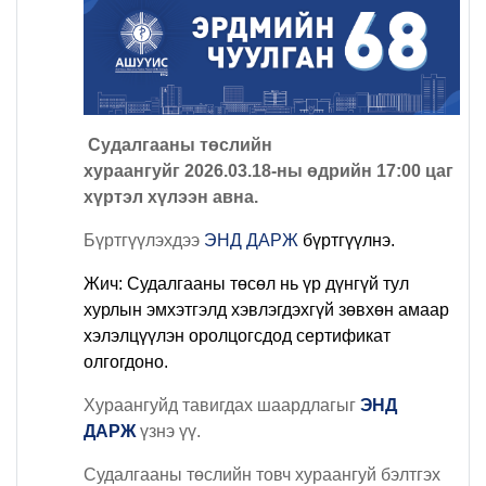
Судалгааны төслийн
хураангуйг 2026.03.18-ны өдрийн 17:00 цаг
хүртэл хүлээн авна.
Бүртгүүлэхдээ
ЭНД ДАРЖ
бүртгүүлнэ.
Жич: С
удалгааны төсөл нь үр дүнгүй тул
хурлын эмхэтгэлд хэвлэгдэхгүй зөвхөн амаар
хэлэлцүүлэн оролцогсдод сертификат
олгогдоно.
Хураангуйд тавигдах шаардлагыг
ЭНД
ДАРЖ
үзнэ үү.
Судалгааны төслийн товч хураангуй бэлтгэх