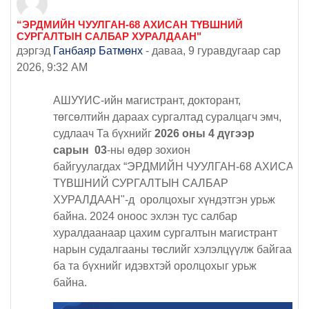
“ЭРДМИЙН ЧУУЛГАН-68 АХИСАН ТҮВШНИЙ
СУРГАЛТЫН САЛБАР ХУРАЛДААН"
дэргэд
Ганбаяр Батмөнх
-
даваа, 9 гуравдугаар сар
2026, 9:32 AM
АШУҮИС-ийн магистрант, докторант,
төгсөлтийн дараах сургалтад суралцагч эмч,
судлаач Та бүхнийг
2026 оны 4 дүгээр
сарын 03
-ны өдөр зохион
байгуулагдах “ЭРДМИЙН ЧУУЛГАН-68 АХИСАН
ТҮВШНИЙ СУРГАЛТЫН САЛБАР
ХУРАЛДААН"-д оролцохыг хүндэтгэн урьж
байна. 2024 оноос эхлэн тус салбар
хуралдаанаар цахим сургалтын магистрант
нарын судалгааны төслийг хэлэлцүүлж байгаа
ба та бүхнийг идэвхтэй оролцохыг урьж
байна.