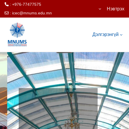
: +976-77477575
Нэвтрэх
:
icec@mnums.edu.mn
Үндсэн агуулга руу шилжих
Дэлгэрэнгүй
ONLINE
MASTER'S