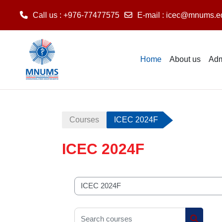
Call us
: +976-77477575
E-mail
:
icec@mnums.e
Skip to main content
Home
About us
Adm
Courses
ICEC 2024F
ICEC 2024F
Course categories
Search courses