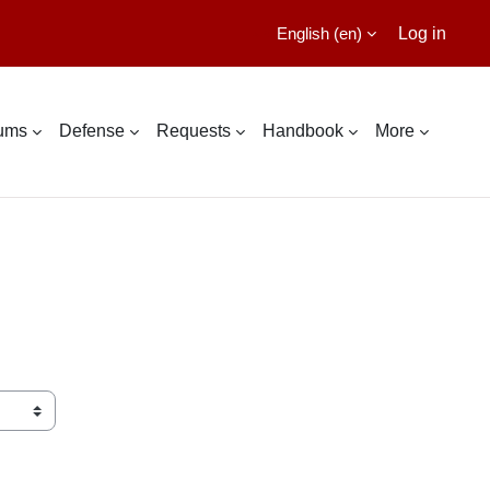
English ‎(en)‎
Log in
lums
Defense
Requests
Handbook
More