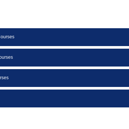
courses
Courses
ourses
rses