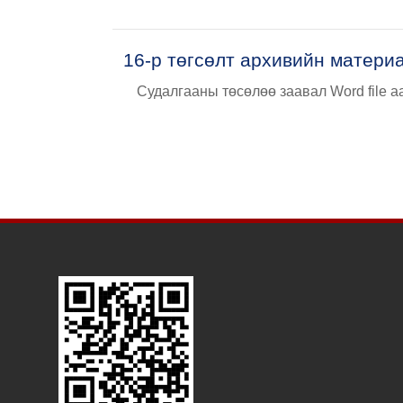
16-р төгсөлт архивийн матери
Судалгааны төсөлөө заавал Word file а