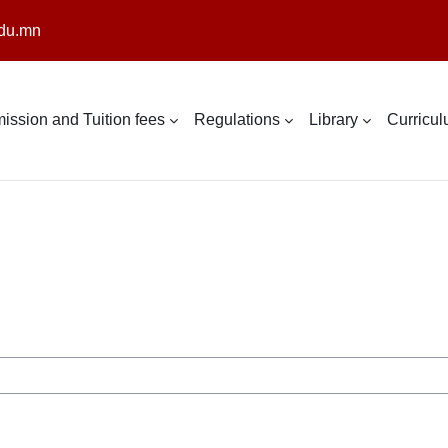
du.mn
ission and Tuition fees
Regulations
Library
Curricu