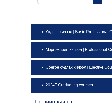
Search 
Үндсэн хичээл | Basic Professional 
Мэргэжлийн хичээл | Professional C
Сонгон судлах хичээл | Elective Cou
2024F Graduating courses
Төслийн хичээл