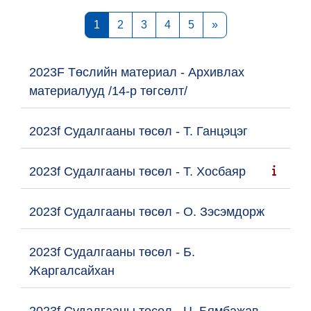
Page 1
Page 2
Page 3
Page 4
Page 5
Next page
1
2
3
4
5
»
2023F Төслийн материал - Архивлах
материалууд /14-р төгсөлт/
2023f Судалгааны төсөл - Т. Ганцэцэг
2023f Судалгааны төсөл - Т. Хосбаяр
2023f Судалгааны төсөл - О. Зэсэмдорж
2023f Судалгааны төсөл - Б.
Жаргалсайхан
2023f Судалгааны төсөл - Ц. Бямбажав