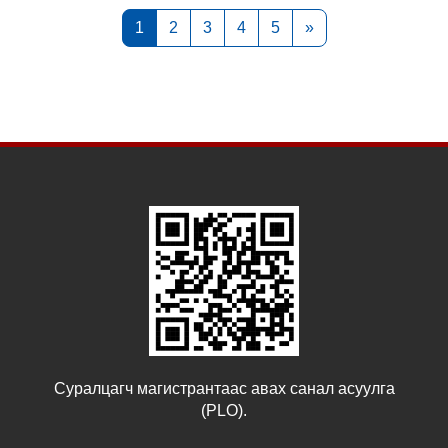
Page 1
Page 2
Page 3
Page 4
Page 5
Next page
1
2
3
4
5
»
Суралцагч магистрантаас авах санал асуулга
(PLO).