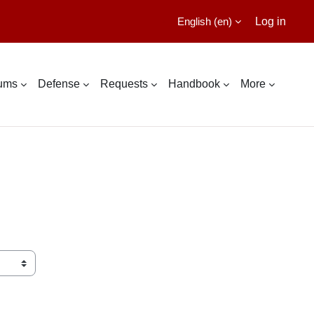
English ‎(en)‎
Log in
lums
Defense
Requests
Handbook
More