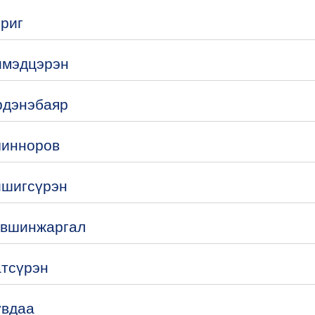
ориг
имэдцэрэн
рдэнэбаяр
чинноров
ишигсүрэн
үвшинжаргал
атсүрэн
увдаа