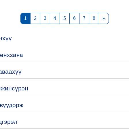
courses
Page 1
Page 2
Page 3
Page 4
Page 5
Page 6
Page 7
Page 8
Next page
1
2
3
4
5
6
7
8
»
нхүү
Мөнхзаяа
аваахүү
нжинсүрэн
овуудорж
дгэрэл