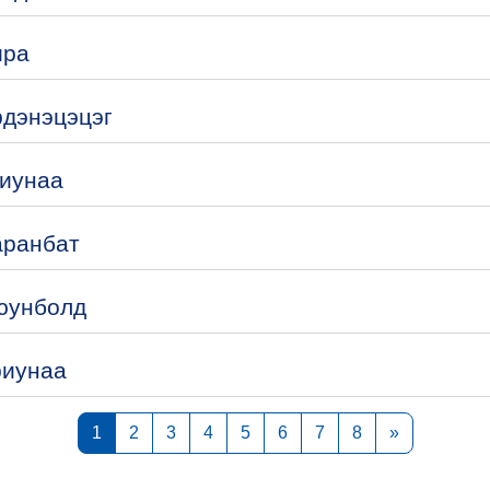
ира
рдэнэцэцэг
риунаа
аранбат
Оюунболд
риунаа
Page 1
Page 2
Page 3
Page 4
Page 5
Page 6
Page 7
Page 8
Next page
1
2
3
4
5
6
7
8
»