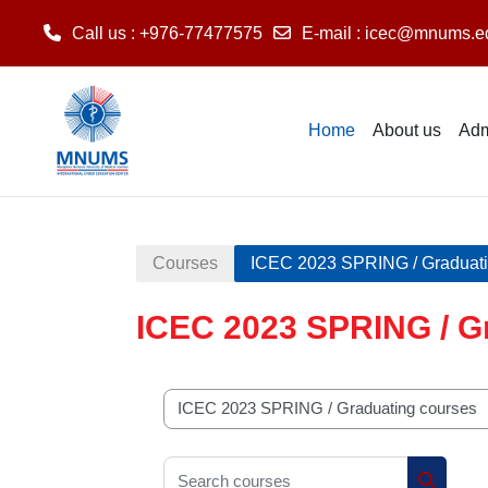
Call us
: +976-77477575
E-mail
:
icec@mnums.e
Skip to main content
Home
About us
Adm
Courses
ICEC 2023 SPRING / Graduati
ICEC 2023 SPRING / G
Course categories
Search courses