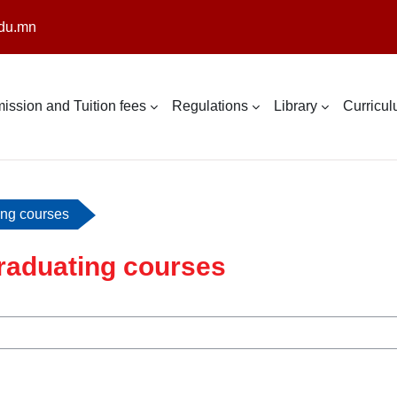
du.mn
ission and Tuition fees
Regulations
Library
Curricu
ng courses
raduating courses