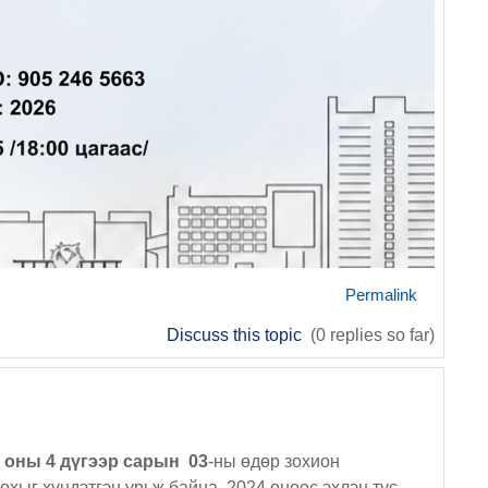
Permalink
Discuss this topic
(0 replies so far)
 оны 4 дүгээр сарын 03
-ны өдөр зохион
үндэтгэн урьж байна. 2024 оноос эхлэн тус