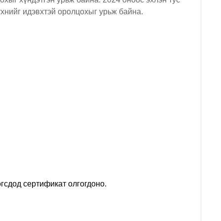
үхнийг идэвхтэй оролцохыг урьж байна.
огсдод сертификат олгогдоно.