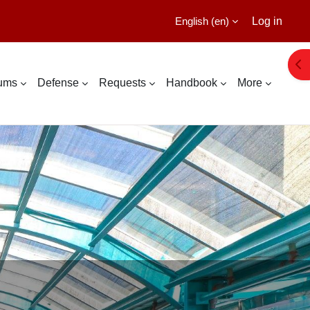
English ‎(en)‎
Log in
Ope
lums
Defense
Requests
Handbook
More
ASTER'S DEGREE