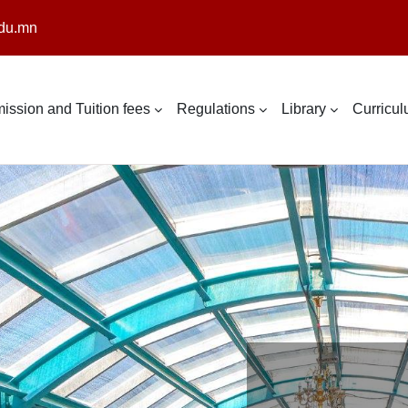
du.mn
ission and Tuition fees
Regulations
Library
Curricu
ONLINE M