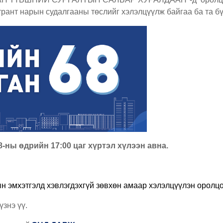
рант нарын судалгааны төслийг хэлэлцүүлж байгаа ба та б
-ны өдрийн 17:00 цаг хүртэл хүлээн авна.
лын эмхэтгэлд хэвлэгдэхгүй зөвхөн амаар хэлэлцүүлэн оролц
үзнэ үү.