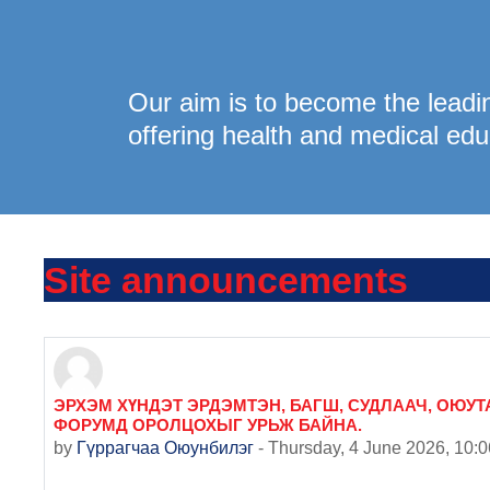
Our aim is to become the leadin
offering health and medical edu
Site announcements
ЭРХЭМ ХҮНДЭТ ЭРДЭМТЭН, БАГШ, СУДЛААЧ, ОЮУТ
ФОРУМД ОРОЛЦОХЫГ УРЬЖ БАЙНА.
by
Гүррагчаа Оюунбилэг
-
Thursday, 4 June 2026, 10: