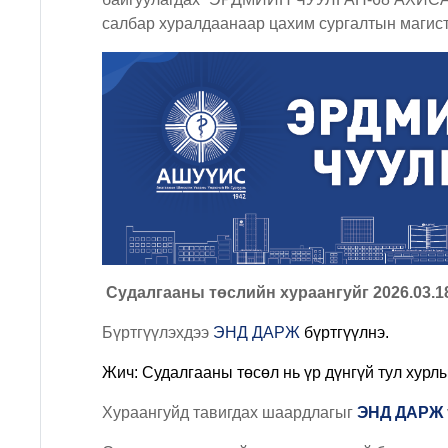
салбар хуралдаанаар цахим сургалтын магист
Судалгааны төслийн хураангуйг 2026.03.18
Бүртгүүлэхдээ
ЭНД ДАРЖ
бүртгүүлнэ.
Жич: С
удалгааны төсөл нь үр дүнгүй тул хур
Хураангуйд тавигдах шаардлагыг
ЭНД ДАРЖ