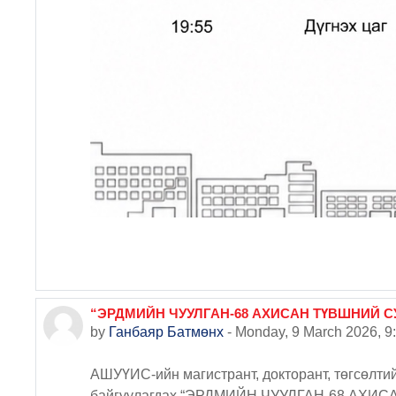
“ЭРДМИЙН ЧУУЛГАН-68 АХИСАН ТҮВШНИЙ 
by
Ганбаяр Батмөнх
-
Monday, 9 March 2026, 9
АШУҮИС-ийн магистрант, докторант, төгсөлтий
байгуулагдах “ЭРДМИЙН ЧУУЛГАН-68 АХИСА