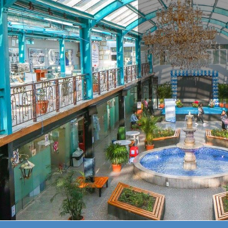
IN ME
OUR AIM IS TO BECOME 
RESEARCH INSTITUTION IN THE 
AND MEDICAL EDUCATION THR