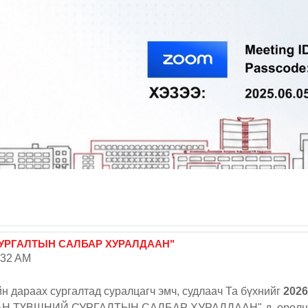
СУРГАЛТЫН САЛБАР ХУРАЛДААН"
:32 AM
н дараах сургалтад суралцагч эмч, судлаач Та бүхнийг
2026
Н ТҮВШНИЙ СУРГАЛТЫН САЛБАР ХУРАЛДААН"-д оролцохыг х