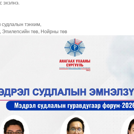
с эхэлнэ.
 судлалын тэнхим,
, Эпилепсийн төв, Нойрны төв