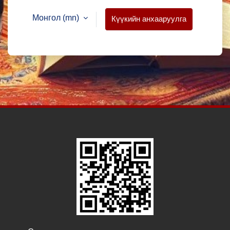
Монгол ‎(mn)‎
Күүкийн анхааруулга