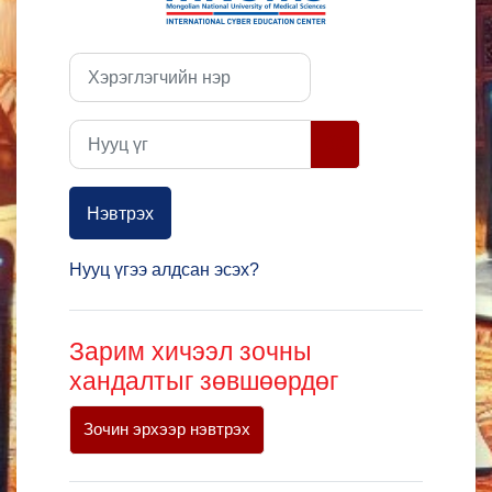
Хэрэглэгчийн нэр
Нууц үг
Нэвтрэх
Нууц үгээ алдсан эсэх?
Зарим хичээл зочны
хандалтыг зөвшөөрдөг
Зочин эрхээр нэвтрэх