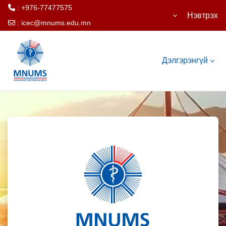
: +976-77477575
Нэвтрэх
:
icec@mnums.edu.mn
Үндсэн агуулга руу шилжих
Дэлгэрэнгүй
International Cy