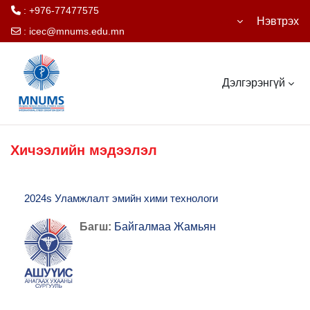
: +976-77477575
Нэвтрэх
:
icec@mnums.edu.mn
Үндсэн агуулга руу шилжих
Дэлгэрэнгүй
Хичээлийн мэдээлэл
2024s Уламжлалт эмийн хими технологи
Багш:
Байгалмаа Жамьян