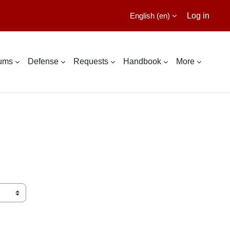
English ‎(en)‎
Log in
lums
Defense
Requests
Handbook
More