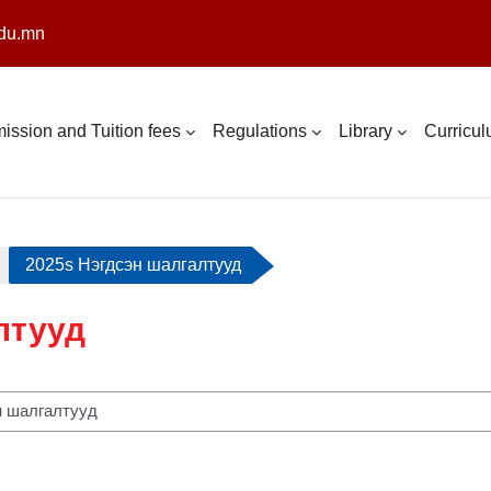
du.mn
ission and Tuition fees
Regulations
Library
Curricu
2025s Нэгдсэн шалгалтууд
лтууд