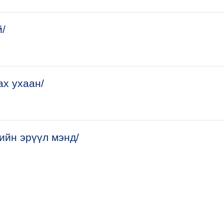
й/
ах ухаан/
ийн эрүүл мэнд/