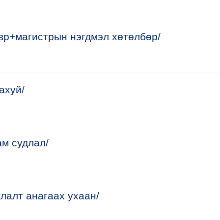
courses
вр+магистрын нэгдмэл хөтөлбөр/
ахуй/
ам судлал/
лалт анагаах ухаан/