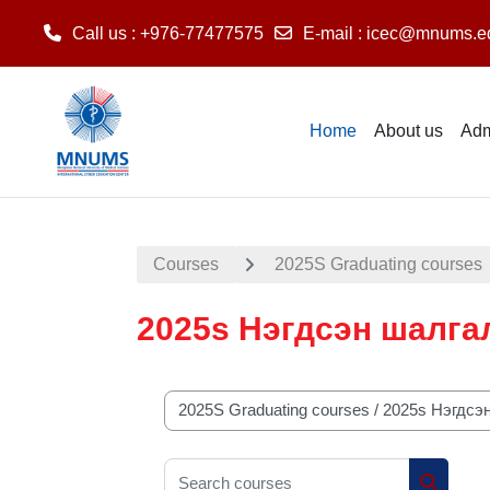
Call us
: +976-77477575
E-mail
:
icec@mnums.e
Skip to main content
Home
About us
Adm
Courses
2025S Graduating courses
2025s Нэгдсэн шалга
Course categories
Search courses