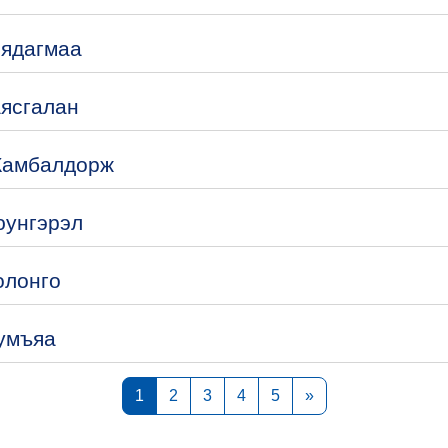
Мядагмаа
аясгалан
Жамбалдорж
юунгэрэл
олонго
Сумъяа
Page 1
Page 2
Page 3
Page 4
Page 5
Next page
1
2
3
4
5
»