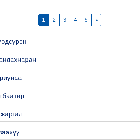
courses
Page 1
Page 2
Page 3
Page 4
Page 5
Next page
1
2
3
4
5
»
мэдсүрэн
Мандахнаран
Ариунаа
атбаатар
хжаргал
ваахүү