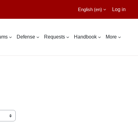
English ‎(en)‎
Log in
lums
Defense
Requests
Handbook
More