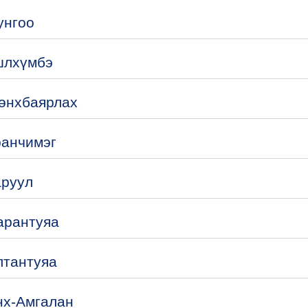
унгоо
шлхүмбэ
Мөнхбаярлах
ранчимэг
аруул
арантуяа
лтантуяа
нх-Амгалан