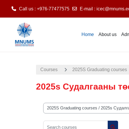
Call us
: +976-77477575
E-mail
:
icec@mnums.e
Skip to main content
Home
About us
Adm
Courses
2025S Graduating courses
2025s Судалгааны тө
Course categories
Search courses