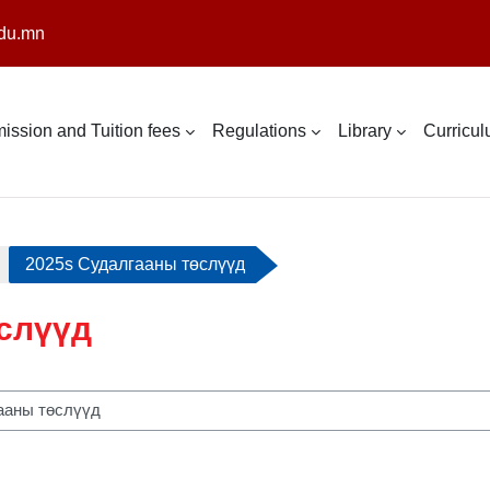
du.mn
ission and Tuition fees
Regulations
Library
Curricu
2025s Судалгааны төслүүд
слүүд