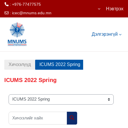
: +976-77477575
Нэвтрэх
:
icec@mnums.edu.mn
Үндсэн агуулга руу шилжих
Дэлгэрэнгүй
Хичээлүүд
ICUMS 2022 Spring
ICUMS 2022 Spring
Курсын ангилал
Хичээлийг хайх
Хичээлийг хайх